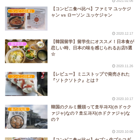
2021.02.06
【コンビニ食べ比べ】ファミマ ユッケジ
コンビニ(日本)
ャン vs ローソン ユッケジャン
2020.12.17
【韓国留学】留学生にオススメ！日本食が
留学生活
恋しい時、日本の味を感じられるお店5選
☆
2020.11.26
【レビュー】ミニストップで発売された
コンビニ(日本)
『ソトクソトク』とは？
2020.10.17
韓国のクルミ饅頭って호두과자(ホドゥク
食の豆知識
ァジャ)なの？호도과자(ホドクァジャ)な
の？
2020.10.06
【コンビニ食べ比べ】セブン 牛プルコギ