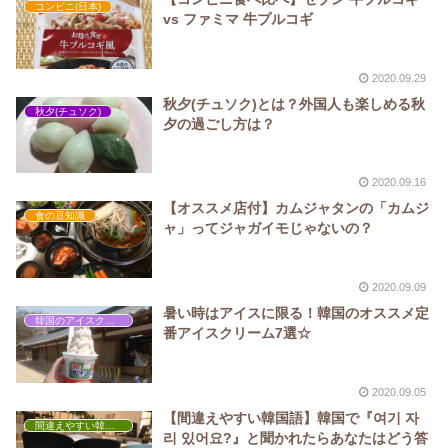
コンビニ(日本)
vs ファミマ 牛プルコギ
2020.09.29
秋夕(チュソク)とは？外国人も楽しめる秋
秋夕(チュソク)
夕の過ごし方は？
2020.09.16
【オススメ店付】カムジャタンの「カムジ
食の豆知識
ャ」ってジャガイモじゃないの？
2020.09.09
暑い時はアイスに限る！韓国のオススメ定
韓国のアイスクリーム
番アイスクリーム7選☆
2020.09.05
【間違えやすい韓国語】韓国で『여기 자
間違えやすい韓国語
리 있어요?』と聞かれたらあなたはどう答