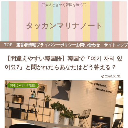
♡大人ときめく韓国を綴る♡
タッカンマリナノート
TOP
運営者情報
プライバシーポリシー
お問い合わせ
サイトマップ
【間違えやすい韓国語】韓国で『여기 자리 있
어요?』と聞かれたらあなたはどう答える？
2020.08.31
間違えやすい韓国語