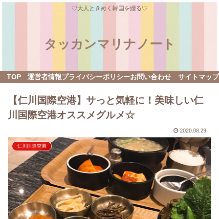
♡大人ときめく韓国を綴る♡
タッカンマリナノート
TOP
運営者情報
プライバシーポリシー
お問い合わせ
サイトマップ
【仁川国際空港】サっと気軽に！美味しい仁
川国際空港オススメグルメ☆
2020.08.29
仁川国際空港