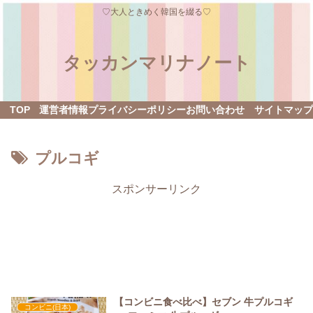
♡大人ときめく韓国を綴る♡
タッカンマリナノート
TOP
運営者情報
プライバシーポリシー
お問い合わせ
サイトマップ
プルコギ
スポンサーリンク
【コンビニ食べ比べ】セブン 牛プルコギ
コンビニ(日本)